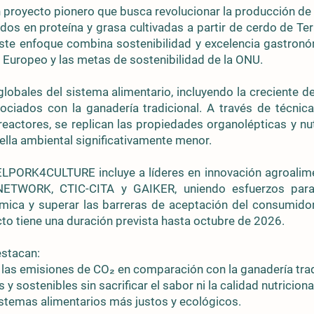
oyecto pionero que busca revolucionar la producción de 
dos en proteína y grasa cultivadas a partir de cerdo de T
ste enfoque combina sostenibilidad y excelencia gastronó
e Europeo y las metas de sostenibilidad de la ONU.
globales del sistema alimentario, incluyendo la creciente 
ociados con la ganadería tradicional. A través de técni
oreactores, se replican las propiedades organolépticas y nu
ella ambiental significativamente menor.
ELPORK4CULTURE incluye a líderes en innovación agroal
WORK, CTIC-CITA y GAIKER, uniendo esfuerzos para 
nómica y superar las barreras de aceptación del consumid
cto tiene una duración prevista hasta octubre de 2026.
estacan:
las emisiones de CO₂ en comparación con la ganadería trad
 y sostenibles sin sacrificar el sabor ni la calidad nutriciona
sistemas alimentarios más justos y ecológicos.