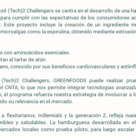
Food (Tech)2 Challengers se centra en el desarrollo de una
 para cumplir con las expectativas de los consumidores a
or. Este proyecto incluye la creación de un ingrediente 
y microalgas como la espirulina, obtenido mediante extrusi
ado con aminoácidos esenciales.
tan al tartar de atún.
no, conocido por sus beneficios cardiovasculares y antiinf
 (Tech)2 Challengers, GREENFOODS puede realizar pr
el CNTA, lo que nos permite integrar tecnologías avanzad
, el programa refuerza nuestra estrategia de involucrar a 
ndo su relevancia en el mercado.
a flexitarianos, millennials y la generación Z, refleja nu
enibles y saludables. La hamburguesa desarrollada en 
mercados locales como prueba piloto, para luego escalar